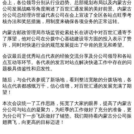
会上，各位领导分别从行业趋势、总部规划布局以及内蒙古分
公司发展战略等角度阐述了百世汇通发展的美好前景。内蒙古
分公司总经理许世诚代表公司在会上宣读了全区各站点旺季考
核办法和奖惩措施，用制度来确保各项业务的正常运转。
内蒙古邮政管理局市场监管处索处长在讲话中对百世汇通寄予
了厚望，他对公司在分拨中心基础建设等方面的投入表示了赞
许，同时对快递行业的规范发展提出了中肯的意见和希望。
会议最后是优秀站点代表的经验交流分享及分公司领导和各站
点互动等环节。各代表的发言对站点解决快递工作中存在的问
题极具借鉴性和启发性。
随后，与会代表参观了新场地，看到整洁宽敞的分拨场地，各
站点代表都感慨万千，信心倍增，对百世汇通的发展充满了期
望！
本次会议统一了工作思路，拓宽了大家的眼界，提高了内蒙古
分公司与站点的凝聚力，为旺季的工作做好了充分的准备，更
为分公司下一步飞跃做好了铺垫。我们期待着内蒙古分公司振
翅腾飞，向更高的目标迈进！