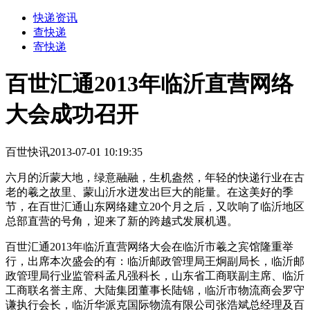
快递资讯
查快递
寄快递
百世汇通2013年临沂直营网络
大会成功召开
百世快讯
2013-07-01 10:19:35
六月的沂蒙大地，绿意融融，生机盎然，年轻的快递行业在古
老的羲之故里、蒙山沂水迸发出巨大的能量。在这美好的季
节，在百世汇通山东网络建立20个月之后，又吹响了临沂地区
总部直营的号角，迎来了新的跨越式发展机遇。
百世汇通2013年临沂直营网络大会在临沂市羲之宾馆隆重举
行，出席本次盛会的有：临沂邮政管理局王炯副局长，临沂邮
政管理局行业监管科孟凡强科长，山东省工商联副主席、临沂
工商联名誉主席、大陆集团董事长陆锦，临沂市物流商会罗守
谦执行会长，临沂华派克国际物流有限公司张浩斌总经理及百