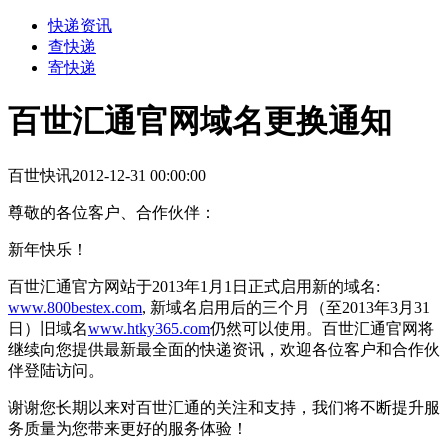
快递资讯
查快递
寄快递
百世汇通官网域名更换通知
百世快讯
2012-12-31 00:00:00
尊敬的各位客户、合作伙伴：
新年快乐！
百世汇通官方网站于2013年1月1日正式启用新的域名:
www.800bestex.com
, 新域名启用后的三个月（至2013年3月31
日）旧域名
www.htky365.com
仍然可以使用。百世汇通官网将
继续向您提供最新最全面的快递资讯，欢迎各位客户和合作伙
伴登陆访问。
谢谢您长期以来对百世汇通的关注和支持，我们将不断提升服
务质量为您带来更好的服务体验！