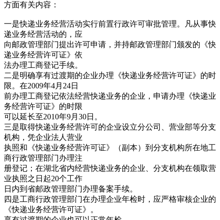
方面有关内容：
一是快递业
务经
营活动实行前置行政许可审批管理。凡从事快
递业务经营活动的，应
向邮政管理部
门提出许
可申请，并持邮政管理部门颁发的《快
递业务经营许可证》依
法办理工商登记
手续。
二是明
确享有过渡期的企业办理《快递业务经营许可证》的时
限。在2009年
4
月
24日
前办理工商登
记依法经营快递业务的企业，申请办理《快递业
务经营许可证》的时
限
可以延长至2010年9
月
30
日。
三是取得快递业务经营许可的企业设立分公司、营业部
等分支
机构，凭企业法人营
业
执照和《快递业务经营许可证》（副本）到分支机构所在
地工
商行政管理部门办理注
册登
记；在湖北省内经营快递业务的企业、分支机构在领取
营
业执照之日起20个工作
日内到省邮
政管理部门办理备案手续。
四是工商行政管理部门
在办理企业年检时，应严格审核企业的
《快递业务经营许可证》。
享有过渡期的企业也
可以正常年检。