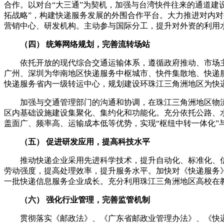
合作。以对台
“
大三通
”
为契机，加强与台湾快件往来的通道建
拓战略
”
，构建快递服务发展的外围合作平台。大力推进对内对
营销中心、研发机构。主动参与国际分工，提升对外资的利用
（四）
统筹网络规划，完善流转场站
依托开放的现代综合交通运输体系，遵循政府推动、市场主
广州、深圳为华南地区快递服务中枢城市、快件集散地、快递
快递服务省内一级转运中心，规划建设环珠江三角洲地区为快
加强与交通管理部门的沟通和协调，在珠江三角洲地区物流
区内基础设施建设集聚化、集约化和功能化。充分依托公路、
盖面广、频率高、运输成本低等优势，实现
“
枢纽中转一体化
”
（五）
促进研发应用，提高科技水平
推动快递企业采用先进科学技术，提升自动化、标准化、信
劳动强度，提高处理效率，提升服务水平。加快对《快递服务
一批快递信息服务企业成长。充分利用珠江三角洲地区高校在
（六）
强化行业管理，完善监管机制
贯彻落实《邮政法》、《广东省邮政业管理办法》、《快递