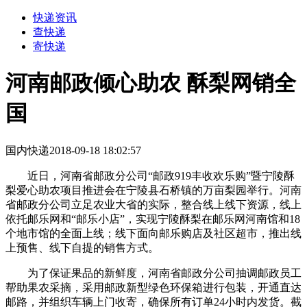
快递资讯
查快递
寄快递
河南邮政倾心助农 酥梨网销全
国
国内快递
2018-09-18 18:02:57
近日，河南省邮政分公司“邮政919丰收欢乐购”暨宁陵酥
梨爱心助农项目推进会在宁陵县石桥镇的万亩梨园举行。河南
省邮政分公司立足农业大省的实际，整合线上线下资源，线上
依托邮乐网和“邮乐小店”，实现宁陵酥梨在邮乐网河南馆和18
个地市馆的全面上线；线下面向邮乐购店及社区超市，推出线
上预售、线下自提的销售方式。
为了保证果品的新鲜度，河南省邮政分公司抽调邮政员工
帮助果农采摘，采用邮政新型绿色环保箱进行包装，开通直达
邮路，并组织车辆上门收寄，确保所有订单24小时内发货。截