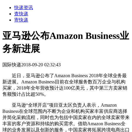
快递资讯
查快递
寄快递
亚马逊公布Amazon Business业
务新进展
国际快递
2018-09-20 02:32:43
近日，亚马逊公布了Amazon Business 2018年全球业务最
新进展。Amazon Business目前在全球服务数百万企业与机构
买家，2018年全年营收预计达100亿美元，其中第三方卖家销
售额预计占比超50%。
亚马逊“全球开店”项目亚太区负责人表示，Amazon
Business在全球范围内不断为企业和机构买家丰富供应商选择
并简化采购流程，同时也为包括中国卖家在内的全球卖家带来
丰富的客户资源和持续的购买需求。借助Amazon Business全
球的业务发展以及创新的服务，中国卖家将拓展跨境电商出口