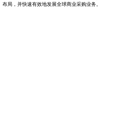
布局，并快速有效地发展全球商业采购业务。