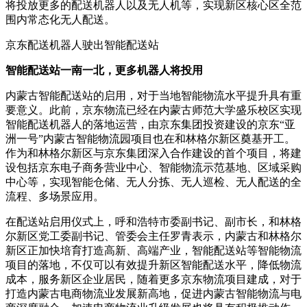
将投放更多的配送机器人以及无人机等，实现新区核心区全范
围内常态化无人配送。
京东配送机器人驶出智能配送站
智能配送站一南一北，更多机器人将投用
内蒙古智能配送站的启用，对于当地智能物流水平提升具有重
要意义。此前，京东物流已经在内蒙古师范大学盛乐校区实现
智能配送机器人的落地运营，由京东集团投资建设的京东“亚
洲一号”内蒙古智能物流园项目也在和林格尔新区奠基开工。
作为和林格尔新区与京东集团深入合作建设的首个项目，将建
设包括京东
电子商务
营业中心、智能物流示范基地、区域采购
中心等，实现智能仓储、无人分拣、无人巡检、无人配送的全
流程、多场景应用。
在配送站启用仪式上，呼和浩特市委副书记、副市长，和林格
尔新区党工委副书记、管委会主任罗青表示，内蒙古和林格尔
新区正加快培育打造高新、高端产业，智能配送站等智能物流
项目的落地，不仅可以有效提升新区智能配送水平，降低物流
成本，服务新区企业居民，随着更多京东物流项目建成，对于
打造内蒙古
电商
物流业发展新高地，促进内蒙古智能物流与电