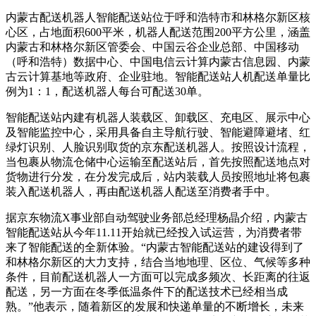
内蒙古配送机器人智能配送站位于呼和浩特市和林格尔新区核
心区，占地面积600平米，机器人配送范围200平方公里，涵盖
内蒙古和林格尔新区管委会、中国云谷企业总部、中国移动
（呼和浩特）
数据
中心、中国电信云计算内蒙古信息园、内蒙
古云计算基地等政府、企业驻地。智能配送站人机配送单量比
例为1：1，配送机器人每台可配送30单。
智能配送站内建有机器人装载区、卸载区、充电区、展示中心
及智能监控中心，采用具备自主导航行驶、智能避障避堵、红
绿灯识别、人脸识别取货的京东配送机器人。按照设计流程，
当包裹从物流仓储中心运输至配送站后，首先按照配送地点对
货物进行分发，在分发完成后，站内装载人员按照地址将包裹
装入配送机器人，再由配送机器人配送至消费者手中。
据京东物流X事业部自动驾驶业务部总经理杨晶介绍，内蒙古
智能配送站从今年11.11开始就已经投入试
运营
，为消费者带
来了智能配送的全新体验。“内蒙古智能配送站的建设得到了
和林格尔新区的大力支持，结合当地地理、区位、气候等多种
条件，目前配送机器人一方面可以完成多频次、长距离的往返
配送，另一方面在冬季低温条件下的配送技术已经相当成
熟。”他表示，随着新区的发展和快递单量的不断增长，未来