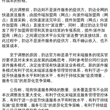
件成本的价格。
此次调整前，韵达则不是派件服务的提供方。韵达全网的
快递派送服务，由揽件端加盟商（网点）向派件端加盟商（网
点）直接采购，在快递派送完毕后，揽件加盟商（网点）向派
件加盟商（网点）直接支付“派送费”。同时，通过韵达主导研
发了用于加盟商管理和其资金结算的专项系统，揽件/派件加
盟商（网点）之间通过技术平台实现“派送费”的直接结算。在
此过程中，韵达不是派件服务的提供方，既不确认收入、也不
核算成本。
至于调整的原因，韵达官方称是基于对末端服务的现实管
控要求及对未来长远发展的战略思考，同时参考部分同行业的
派件服务模式，决定改变现有快递派送业务模式。新的派件服
务模式有利于优化末端派送服务管理管控体系，有利于进一步
提升快递服务水平和时效水平，有利于持续实施“提质增量，
服务引流”的差异化竞争策略。
公告称，现有快递服务网络的数量、业务覆盖度等不会因
本次调整发生重大变化，有利于优化末端派送服务管理管控体
系，有利于进一步提升快递服务水平和时效水平，有利于持续
实施“提质增量，服务引流”的差异化竞争策略，有利于持续提