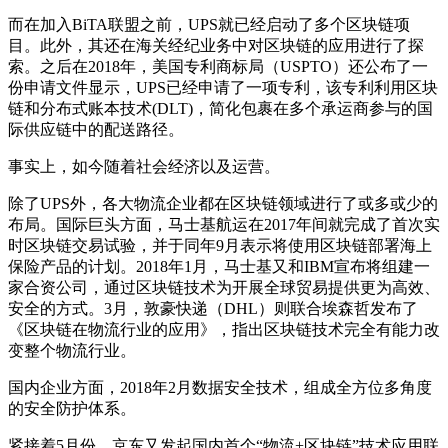
而在加入BiTA联盟之前，UPS就已经启动了多个区块链项
目。此外，其还在海关经纪业务中对区块链的应用进行了探
索。之后在2018年，美国专利商标局（USPTO）还公布了一
份申请文件显示，UPS已经申请了一项专利，该专利利用区块
链和分布式账本技术(DLT)，简化包裹在多个承运商参与的国
际供应链中的配送路径。
事实上，如今随着社会经济以及
运营
。
除了UPS外，各大物流企业都在区块链领域进行了或多或少的
布局。国际巨头方面，马士基航运在2017年间就完成了首次实
时区块链交易试验，并于同年9月表示将使用区块链部署海上
保险产品的计划。2018年1月，马士基又和IBM宣布将组建一
家合资公司，通过区块链技术为开展全球贸易提供更为高效、
安全的方式。3月，敦豪快递（DHL）则联合埃森哲发布了
《区块链在物流行业的应用》，指出区块链技术完全有能力改
变整个物流行业。
国内企业方面，2018年2月
数据
安全技术，组成全方位多角度
的安全防护体系。
紧接着5月份，京东又发起国内首个“物流+区块链”技术应用联