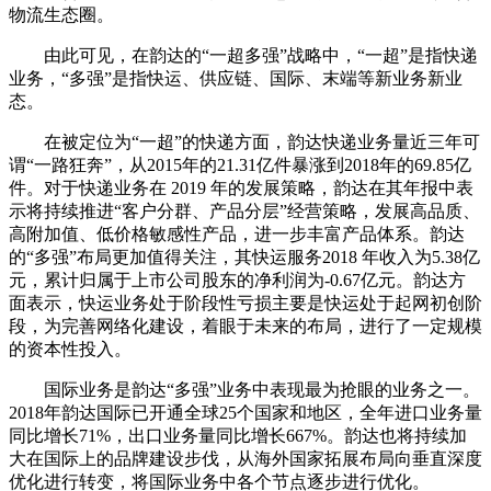
物流生态圈。
由此可见，在韵达的“一超多强”战略中，“一超”是指快递
业务，“多强”是指快运、供应链、国际、末端等新业务新业
态。
在被定位为“一超”的快递方面，韵达快递业务量近三年可
谓“一路狂奔”，从2015年的21.31亿件暴涨到2018年的69.85亿
件。对于快递业务在 2019 年的发展策略，韵达在其年报中表
示将持续推进“客户分群、产品分层”经营策略，发展高品质、
高附加值、低价格敏感性产品，进一步丰富产品体系。韵达
的“多强”布局更加值得关注，其快运服务2018 年收入为5.38亿
元，累计归属于上市公司股东的净利润为-0.67亿元。韵达方
面表示，快运业务处于阶段性亏损主要是快运处于起网初创阶
段，为完善网络化建设，着眼于未来的布局，进行了一定规模
的资本性投入。
国际业务是韵达“多强”业务中表现最为抢眼的业务之一。
2018年韵达国际已开通全球25个国家和地区，全年进口业务量
同比增长71%，出口业务量同比增长667%。韵达也将持续加
大在国际上的品牌建设步伐，从海外国家拓展布局向垂直深度
优化进行转变，将国际业务中各个节点逐步进行优化。