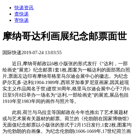
快递资讯
查快递
寄快递
摩纳哥达利画展纪念邮票面世
国际快递
2019-07-24 13:03:55
近日,摩纳哥邮政以6枚小版张的形式发行《“达利，一部
绘画史”展览》纪念邮票1套1枚,图案为一幅达利的面部黑白照
片,票面左边印有摩纳哥格里马尔迪会展中心的徽志。为纪念
萨尔瓦多·达利(1904-1989年,西班牙加泰罗尼亚画家,因其超现
实主义作品闻名于世)逝世30周年,格里马尔迪会展中心于7月6
日至9月8日举办一场名为“达利,一部绘画史”的展览,展品包括
1910年至1983年间的画作与照片等。
此前,荷兰与乌拉圭等国邮政在今年也推出了艺术展题材
或与艺术展有关题材的邮票。荷兰的《伦勃朗在国家博物馆》
无面值纪念邮票以小版张的形式于2月15日发行,1套2枚,图案均
为伦勃朗的自画像。为纪念伦勃朗(1606-1669年,17世纪荷兰画