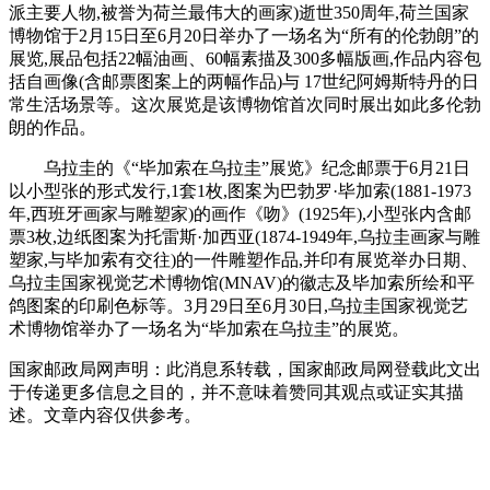
派主要人物,被誉为荷兰最伟大的画家)逝世350周年,荷兰国家
博物馆于2月15日至6月20日举办了一场名为“所有的伦勃朗”的
展览,展品包括22幅油画、60幅素描及300多幅版画,作品内容包
括自画像(含邮票图案上的两幅作品)与 17世纪阿姆斯特丹的日
常生活场景等。这次展览是该博物馆首次同时展出如此多伦勃
朗的作品。
乌拉圭的《“毕加索在乌拉圭”展览》纪念邮票于6月21日
以小型张的形式发行,1套1枚,图案为巴勃罗·毕加索(1881-1973
年,西班牙画家与雕塑家)的画作《吻》(1925年),小型张内含邮
票3枚,边纸图案为托雷斯·加西亚(1874-1949年,乌拉圭画家与雕
塑家,与毕加索有交往)的一件雕塑作品,并印有展览举办日期、
乌拉圭国家视觉艺术博物馆(MNAV)的徽志及毕加索所绘和平
鸽图案的印刷色标等。3月29日至6月30日,乌拉圭国家视觉艺
术博物馆举办了一场名为“毕加索在乌拉圭”的展览。
国家邮政局网声明：此消息系转载，国家邮政局网登载此文出
于传递更多信息之目的，并不意味着赞同其观点或证实其描
述。文章内容仅供参考。