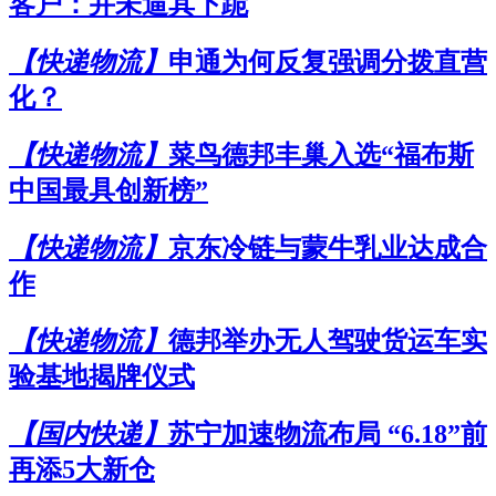
客户：并未逼其下跪
【快递物流】
申通为何反复强调分拨直营
化？
【快递物流】
菜鸟德邦丰巢入选“福布斯
中国最具创新榜”
【快递物流】
京东冷链与蒙牛乳业达成合
作
【快递物流】
德邦举办无人驾驶货运车实
验基地揭牌仪式
【国内快递】
苏宁加速物流布局 “6.18”前
再添5大新仓