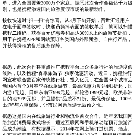
单，进入全国覆盖3000万个家庭。据悉此次合作金额达千万级
别，也是携程渗透国内旅游度假市场的最新动作。
接收快递时“扫一扫”有惊喜。从3月下旬开始，百世汇通用户
在电子面单签收时，快递员撕掉表面的签收单后，就可以扫描
携程二维码，获得百元优惠券和高达30%以上的旅游节折扣，
用于在携程APP和网站预订各类国内外跟团游、自由行产品，
并获得携程的售后服务保障。
据悉，此次合作将重点推广携程平台上众多旅行社的旅游度假
线路，以及携程“春季旅游节”独家优惠活动。近日，携程旅行
网宣布联合数百家传统旅行社，投入亿元，在全国34个城市启
动国内首个3月春季在线旅游节，最高优惠力度达到1折起，国
内游1元起、日韩东南亚999元起、邮轮游1999元起、欧美非洲
目的地3999元起，并且提供“品质不打折、最优价保证、100%
出游”与六重保障，让市民网购旅游无后顾之忧。
据悉这是国内在线旅游行业和物流业首次合作。近年来我国网
络旅游消费爆发式增长，通过互联网和手机移动端预订旅游产
品成为潮流，有数据显示，2014年在网上预订过机票、酒店、