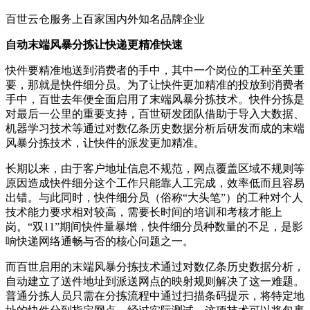
百世云仓服务上百家国内外知名品牌企业
自动末端风暴分拣让快递更精准快速
快件要精准地送到消费者的手中，其中一个岗位的工种至关重
要，那就是快件细分员。为了让快件更加精准的投放到消费者
手中，百世去年便全面启用了末端风暴分拣技术。快件分拣是
对最后一公里的重要支持，百世研发团队借助于导入大数据、
机器学习技术等通过对数亿条历史数据分析后研发而成的末端
风暴分拣技术，让快件的派发更加精准。
长期以来，由于客户地址信息不规范，网点覆盖区域不规则等
原因造成快件细分这个工作只能靠人工完成，效率低而且容易
出错。与此同时，快件细分员（俗称“大头笔”）的工种对个人
技术能力要求相对较高，需要长时间的培训和考核才能上
岗。“双11”期间快件量暴增，快件细分员种数量的不足，是影
响快递网络通畅与否的核心问题之一。
而百世启用的末端风暴分拣技术通过对数亿条历史数据分析，
自动建立了送件地址到派送网点的映射规则解决了这一难题。
普通分拣人员只需在分拣流程中通过扫描条码提示，将特定地