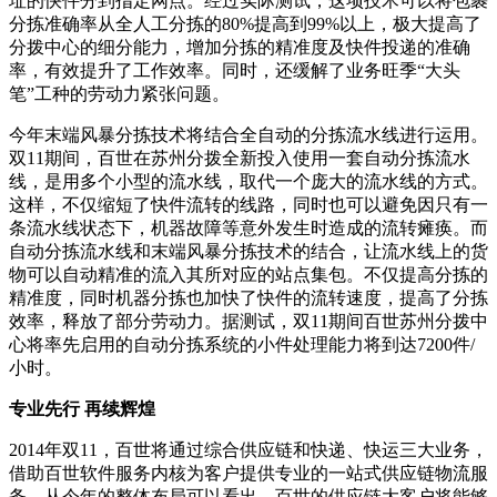
址的快件分到指定网点。经过实际测试，这项技术可以将包裹
分拣准确率从全人工分拣的80%提高到99%以上，极大提高了
分拨中心的细分能力，增加分拣的精准度及快件投递的准确
率，有效提升了工作效率。同时，还缓解了业务旺季“大头
笔”工种的劳动力紧张问题。
今年末端风暴分拣技术将结合全自动的分拣流水线进行运用。
双11期间，百世在苏州分拨全新投入使用一套自动分拣流水
线，是用多个小型的流水线，取代一个庞大的流水线的方式。
这样，不仅缩短了快件流转的线路，同时也可以避免因只有一
条流水线状态下，机器故障等意外发生时造成的流转瘫痪。而
自动分拣流水线和末端风暴分拣技术的结合，让流水线上的货
物可以自动精准的流入其所对应的站点集包。不仅提高分拣的
精准度，同时机器分拣也加快了快件的流转速度，提高了分拣
效率，释放了部分劳动力。据测试，双11期间百世苏州分拨中
心将率先启用的自动分拣系统的小件处理能力将到达7200件/
小时。
专业先行 再续辉煌
2014年双11，百世将通过综合供应链和快递、快运三大业务，
借助百世软件服务内核为客户提供专业的一站式供应链物流服
务。从今年的整体布局可以看出，百世的供应链大客户将能够