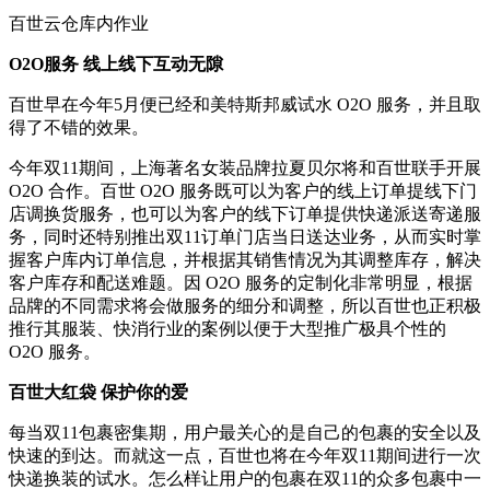
百世云仓库内作业
O2O服务 线上线下互动无隙
百世早在今年5月便已经和美特斯邦威试水 O2O 服务，并且取
得了不错的效果。
今年双11期间，上海著名女装品牌拉夏贝尔将和百世联手开展
O2O 合作。百世 O2O 服务既可以为客户的线上订单提线下门
店调换货服务，也可以为客户的线下订单提供快递派送寄递服
务，同时还特别推出双11订单门店当日送达业务，从而实时掌
握客户库内订单信息，并根据其销售情况为其调整库存，解决
客户库存和配送难题。因 O2O 服务的定制化非常明显，根据
品牌的不同需求将会做服务的细分和调整，所以百世也正积极
推行其服装、快消行业的案例以便于大型推广极具个性的
O2O 服务。
百世大红袋 保护你的爱
每当双11包裹密集期，用户最关心的是自己的包裹的安全以及
快速的到达。而就这一点，百世也将在今年双11期间进行一次
快递换装的试水。怎么样让用户的包裹在双11的众多包裹中一