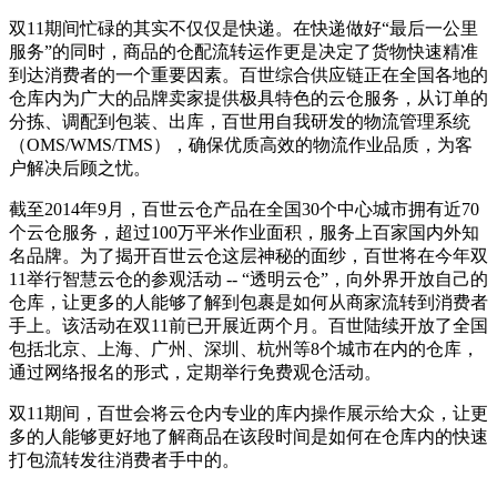
双11期间忙碌的其实不仅仅是快递。在快递做好“最后一公里
服务”的同时，商品的仓配流转运作更是决定了货物快速精准
到达消费者的一个重要因素。百世综合供应链正在全国各地的
仓库内为广大的品牌卖家提供极具特色的云仓服务，从订单的
分拣、调配到包装、出库，百世用自我研发的物流管理系统
（OMS/WMS/TMS），确保优质高效的物流作业品质，为客
户解决后顾之忧。
截至2014年9月，百世云仓产品在全国30个中心城市拥有近70
个云仓服务，超过100万平米作业面积，服务上百家国内外知
名品牌。为了揭开百世云仓这层神秘的面纱，百世将在今年双
11举行智慧云仓的参观活动 -- “透明云仓”，向外界开放自己的
仓库，让更多的人能够了解到包裹是如何从商家流转到消费者
手上。该活动在双11前已开展近两个月。百世陆续开放了全国
包括北京、上海、广州、深圳、杭州等8个城市在内的仓库，
通过网络报名的形式，定期举行免费观仓活动。
双11期间，百世会将云仓内专业的库内操作展示给大众，让更
多的人能够更好地了解商品在该段时间是如何在仓库内的快速
打包流转发往消费者手中的。