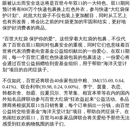
眼被认出而安全送达将是百世今年双11的一大特色。双11期间
预计将有800万个快递包裹换上红色外衣，参与快递“大红袋保
护计划”。此批大红袋子不仅包装上更加醒目，同时从工艺上
也有所改善，将会比之前的PE袋更加的牢固和结实，更好地
保护好消费者的商品。
“百世大红袋 保护你的爱”。这些穿着大红袋的包裹，不仅代
表了百世在双11期间对包裹安全的重视，同时它们也意味着百
世将代表消费者向壹基金公益组织献出的一份爱心。在双11期
间，每一个百世汇通红色快递袋包装的包裹送达，一份爱心将
会通过百世公益捐赠给到壹基金组织，用于帮助“海洋天堂计
划”项目的自闭症孩子。
不仅如此，百世还将联合40余家包括中粮、3M(155.69, 0.64,
0.41%)、联合利华(39.98, 0.24, 0.60%)、李宁、茵曼、衣恋、
韩都衣舍、劲霸、拉夏贝尔、芳草集、相宜本草等在内的国内
外知名品牌联动参与百世大红袋“狂欢益起来”公益活动。各品
牌商将根据其双11当日销售量，每个订单捐出一分钱，由百世
公益转交给壹基金“海洋天堂计划”项目，帮助自闭症孩子。在
热闹狂欢的双11，百世与40多家品牌联合将关爱给予那些无法
感受到狂欢购物氛围的孩子们。