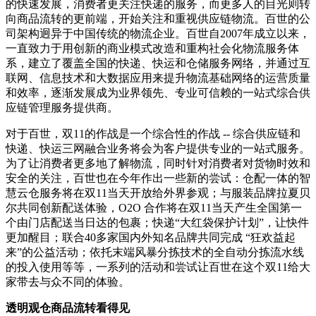
的快速发展，消费者更关注快递的服务，而更多人的目光则转
向商品流转的更前端，开始关注和重视供应链物流。百世的公
司架构迥异于中国传统的物流企业。百世自2007年成立以来，
一直致力于用创新的商业模式改造和重构社会化物流服务体
系，建立了覆盖全国的快递、快运和仓储服务网络，并通过互
联网、信息技术和大数据应用来提升物流基础网络的运营质量
和效率，逐渐发展成为业界领先、专业可信赖的一站式综合供
应链管理服务提供商。
对于百世，双11的作战是一个综合性的作战 -- 综合供应链和
快递、快运三网融合业务将会为客户提供专业的一站式服务。
为了让消费者更多地了解物流，同时针对消费者对货物时效和
安全的关注，百世也在今年作出一些新的尝试：仓配一体的智
慧云仓服务将在双11当天开放给外界参观；与服装品牌拉夏贝
尔共同创新配送体验，O2O 合作将在双11当天产生全国第一
个由门店配送当日达的包裹；快递“大红袋保护计划”，让快件
更加醒目；联合40多家国内外知名品牌共同完成 “狂欢益起
来”的公益活动；依托末端风暴分拣技术的全自动分拣流水线
的投入使用等等，一系列的活动和尝试让百世在这个双11给大
家带去与众不同的体验。
透明观仓商品流转看得见