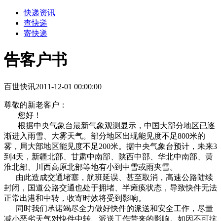
快递资讯
查快递
寄快递
告客户书
百世快讯
2011-12-01 00:00:00
尊敬的新老客户：
您好！
根据中央气象台最新气象观测显示，中国大部分地区已逐
渐进入雨雪、大雾天气。部分地区出现能见度不足800米的
雾，局大部地区能见度不足200米。据中央气象台预计，未来3
到4天，新疆北部、甘肃中南部、陕西中部、华北中南部、黄
淮北部、川西高原北部等地有小到中雪或雨夹雪。
由此造成交通堵塞，航班延误、甚至取消，高速公路陆续
封闭，国道公路交通也处于拥堵、半瘫痪状态，导致快件无法
正常出港和中转，收寄时效将受到影响。
同时我们承诺竭尽全力做好快件的派送和安全工作，尽量
减小恶劣天气对快件中转、派送工作带来的影响。如因不可抗