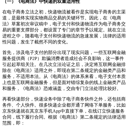
（一）《电商法》中快递的双重适用性
在电子商务立法之初，快递物流被看作是实现电子商务的主渠
道，是最终实现实物商品交易的关键环节。因此，在《电商
法》草案初次审议稿中，电子
支付
和快递物流作为电子商务交
易的重要支撑部分，都设置了专门的章节予以规定。就在立法
进程之中，随着电子支付和快递物流的急速发展，法律的适用
性问题，发生了截然不同的变化。
首先，涉及电子支付的部分出现了现实问题，一些互联网
金融
服务提供商（P2P）欺骗消费者造成社会不良影响，这一事件
引起起草组关注。在几次立法论证之后，决定将互联网金融排
除在《电商法》适用之外，即现在第二条规定的金融类产品和
服务，不适用本法。从《电商法》的体系来看，电子支付本质
上也是互联网金融服务，但是面对错综复杂的线上金融类产品
和服务，《电商法》恐难涵盖，交由专门立法处理比较好。
再看快递部分，快递业务中除了电子商务快件之外，还包括商
务件、个人快件。很多快递企业都开通了网络下单服务，比如
京东快递就在其京东手机App中直接下单，在线订立快递服务
合同，线下履行合同。根据《电商法》第二条规定的法律适用
范围，即：