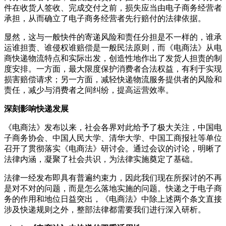
件在收货人签收、完成交付之前，损失应当由电子商务经营者
承担，从而确立了电子商务经营者先行赔付的法律依据。
显然，这与一般快件的寄递风险和责任分担是不一样的，谁承
运谁担责、谁侵权谁赔偿是一般民法原则，而《电商法》从电
商快递物流特点和实际出发，创造性地作出了发货人担责的制
度安排。一方面，最大限度保护消费者合法权益，有利于实现
损害赔偿请求；另一方面，减轻快递物流服务提供者的风险和
责任，减少与消费者之间纠纷，提高
运营
效率。
深刻影响
快递发展
《电商法》发布以来，社会各界对此给予了极大关注，中国电
子商务协会、中国人民大学、清华大学、中国工商报社等单位
召开了贯彻落实《电商法》研讨会。通过会议的讨论，明晰了
法律内涵，凝聚了社会共识，为法律实施奠定了基础。
法律一经发布即具有普遍约束力，因此我们现在所探讨的不再
是对不对的问题，而是怎么落地实施的问题。快递之于电子商
务的作用和地位日益突出，《电商法》中除上述两个条文直接
涉及快递规则之外，整部法律都需要我们进行深入研析。