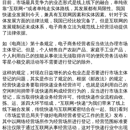
目前，市场最具竞争力的业态形式是线上线下的融合，单纯依
靠“互联网+”或者单纯走实体路线，其发展都有局限性。我国
快递业发展到今天，兼具有互联网因素和实体因素。针对于实
体发展方面的法律法规，我国已经比较完备了。但是互联网的
发展规制还未成体系，电子商务立法为规范线上经营活动提供
了法律依据。
如《电商法》第十条规定，电子商务经营者应当依法办理市场
主体登记。但是，个人销售自产农副产品、家庭手工业产品，
个人利用自己的技能从事依法无须取得许可的便民劳务活动和
零星小额交易活动等不需要进行登记的除外。
这样的规定，对现在日益增长的众包业态是否要进行市场主体
登记的问题，其实是作出了规定的。根据《邮政法》的规定，
经营快递业务要取得快递业务经营许可，也就是说利用自己的
空闲时间捎带手送快递而构成经营行为的，应当进行市场主体
登记，应当取得快递业务经营许可。传统快递作业流程由收、
拣、运、派四大环节组成，“互联网+快递”为我们带来了线上
线下融合发展，传统快递与互联网紧密结合在一起。我们看到
《市场监管总局关于做好电商经营者登记工作的意见》发布，
其中以网络经营场所作为经营场所进行登记，经营范围标准要
标注仅限于通过互联网从事经营活动，这对于快递行业中出现