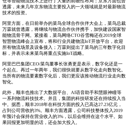
仓等智能物流技术上进行了大量的前瞻性布局；京东方面也曾
透露，未来几年京东物流主要投入的一大领域就是对最新物流
技术的投资。
阿里方面，在日前举办的菜鸟全球合作伙伴大会上，菜鸟总裁
万霖就曾透露，将继续与物流合作伙伴携手，加快建设国家智
能物流骨干网。紧接着，菜鸟网络CTO谷雪梅还在2019全球
智慧物流峰会上宣布，将和行业共建物流IoT开放平台，欢迎
所有物流场景及设备接入；万霖则提出了菜鸟的三年数字化目
标，并表示未来菜鸟将重点实施IoT战略。
阿里巴巴集团CEO/菜鸟董事长张勇更是表示，数字化还是一
个起点。再过一年两年，我们很快就要从数字化走向数智化。
当所有的物流要素数字化后，我们更应该推动物流行业走向数
智化。
此外，顺丰也推出了大数据平台、AI语音助手和慧眼神瞳等
一系列物流科技技术。并且，集团的科技研发还在持续投入当
中。据悉，顺丰2018年在科技方面的投入已高达27.23亿元，
占到公司营收的3%。顺丰方面透露，公司科技整体投入2019
年预计会保持在营业收入的3%，以后会维持在这个水平。如
果回报更加明显的话，还会加大投入。