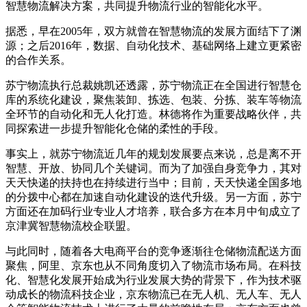
智慧物流
解决方案，共同提升物流行业的智能化水平。
据悉，早在2005年，双方就曾在智慧物流的发展方面结下了渊
源；之后2016年，
数据
、自动化技术、基础网络上建立更紧密
的合作关系。
苏宁物流执行总裁姚凯还透露，苏宁物流正在全国进行智慧仓
库的系统化建设，聚焦装卸、拣选、包装、分拣、装车等物流
全环节的自动化和无人化打造。林德将作为重要战略伙伴，共
同探索进一步提升智能化仓储的柔性的手段。
事实上，就苏宁物流近几年的规划发展要点来说，总是离不开
智慧、开放、协同几个关键词。而为了加强自身竞争力，其对
天天快递的扶持也在持续进行当中；目前，天天快递全国多地
的分拨中心都在加速自动化建设的迭代升级。另一方面，苏宁
方面还在加码行业专业人才培养，联合多方在本月中旬成立了
京津冀智慧物流校企联盟。
与此同时，随着各大
电商
平台的竞争逐渐往仓储物流配送方面
聚焦，阿里、京东也从不同角度切入了物流市场布局。在科技
化、智慧化发展开始成为行业发展大势的背景下，作为技术驱
动成长的物流科技企业，京东物流已在无人机、无人车、无人