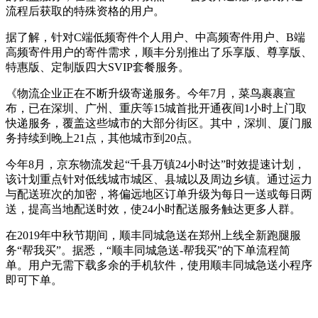
流程后获取的特殊资格的用户。
据了解，针对C端低频寄件个人用户、中高频寄件用户、B端
高频寄件用户的寄件需求，顺丰分别推出了乐享版、尊享版、
特惠版、定制版四大SVIP套餐服务。
《
物流
企业正在不断升级寄递服务。今年7月，菜鸟裹裹宣
布，已在深圳、广州、重庆等15城首批开通夜间1小时上门取
快递服务，覆盖这些城市的大部分街区。其中，深圳、厦门服
务持续到晚上21点，其他城市到20点。
今年8月，京东物流发起“千县万镇24小时达”时效提速计划，
该计划重点针对低线城市城区、县城以及周边乡镇。通过运力
与配送班次的加密，将偏远地区订单升级为每日一送或每日两
送，提高当地配送时效，使24小时配送服务触达更多人群。
在2019年中秋节期间，顺丰同城急送在郑州上线全新跑腿服
务“帮我买”。据悉，“顺丰同城急送-帮我买”的下单流程简
单。用户无需下载多余的手机软件，使用顺丰同城急送小程序
即可下单。